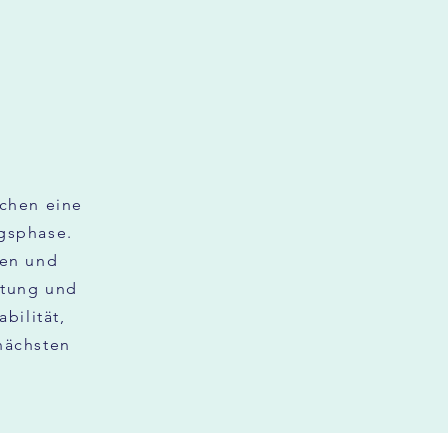
chen eine
ngsphase.
ben und
itung und
bilität,
nächsten