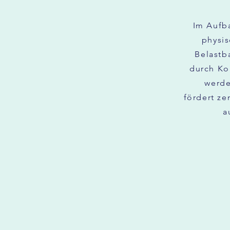
Im Aufb
physis
Belastb
durch Ko
werde
fördert ze
a