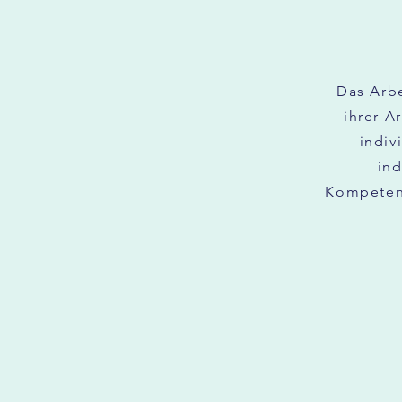
Das Arb
ihrer A
indiv
ind
Kompetenz