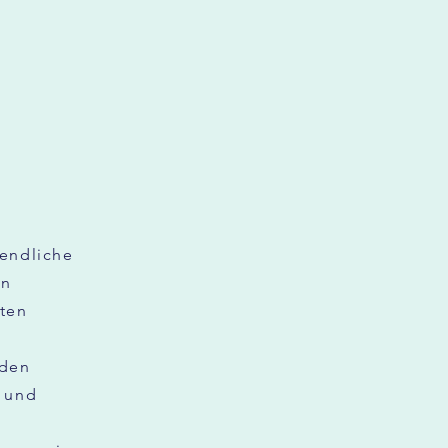
endliche
en
nten
 den
n und