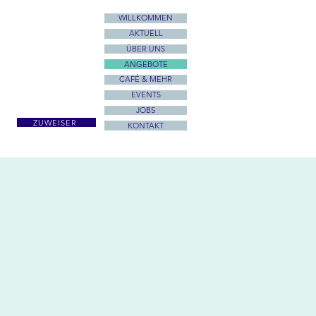
WILLKOMMEN
AKTUELL
ÜBER UNS
ANGEBOTE
CAFÉ & MEHR
EVENTS
JOBS
ZUWEISER
KONTAKT