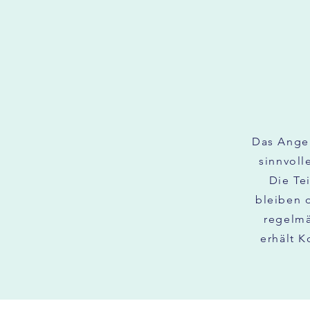
Das Ange
sinnvoll
Die Te
bleiben 
regelmä
erhält K