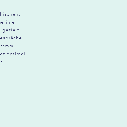
hischen,
se ihre
 gezielt
Gespräche
ogramm
tet optimal
r.