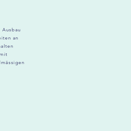
m Ausbau
eiten an
halten
mit
elmässigen