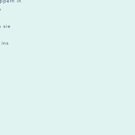
uppern in
v
 sie
 ins